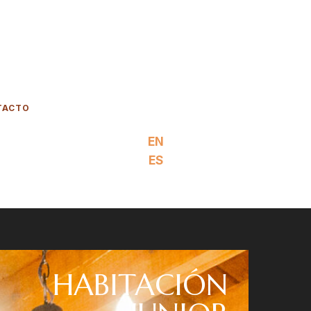
ES
AS HABITACIONE
EN
TACTO
EN
Inicio
ES
Habitaciones
HABITACIÓN
Contacto